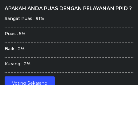
APAKAH ANDA PUAS DENGAN PELAYANAN PPID ?
Sangat Puas : 91%
Puas : 5%
Baik : 2%
Kurang : 2%
Voting Sekarang
© 2016 - 2026 || Pejabat Pengelola Informasi dan Dokumentasi
Kabupaten Solok || Page rendered in
0.3490
seconds.